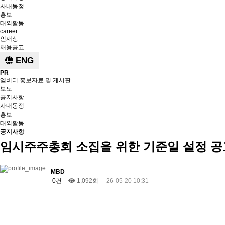
사내동정
홍보
대외활동
career
인재상
채용공고
ENG
PR
엠비디 홍보자료 및 게시판
보도
공지사항
사내동정
홍보
대외활동
공지사항
임시주주총회 소집을 위한 기준일 설정 공
MBD
0건
1,092회
26-05-20 10:31