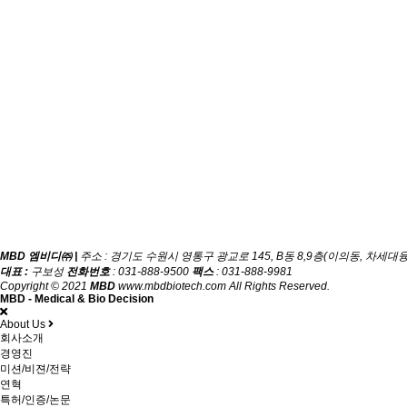
MBD 엠비디㈜ |
주소 : 경기도 수원시 영통구 광교로 145, B동 8,9층(이의동, 차세
대표 :
구보성
전화번호
: 031-888-9500
팩스
: 031-888-9981
Copyright © 2021
MBD
www.mbdbiotech.com All Rights Reserved.
MBD - Medical & Bio Decision
About Us
회사소개
경영진
미션/비젼/전략
연혁
특허/인증/논문