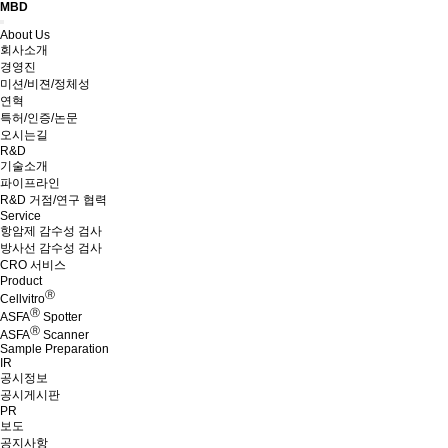
MBD
Menu
About Us
회사소개
경영진
미션/비젼/정체성
연혁
특허/인증/논문
오시는길
R&D
기술소개
파이프라인
R&D 거점/연구 협력
Service
항암제 감수성 검사
방사선 감수성 검사
CRO 서비스
Product
Ⓡ
Cellvitro
Ⓡ
ASFA
Spotter
Ⓡ
ASFA
Scanner
Sample Preparation
IR
공시정보
공시게시판
PR
보도
공지사항