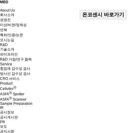
MBD
Menu
About Us
온코센시 바로가기
회사소개
경영진
미션/비젼/정체성
연혁
특허/인증/논문
오시는길
R&D
기술소개
파이프라인
R&D 거점/연구 협력
Service
항암제 감수성 검사
방사선 감수성 검사
CRO 서비스
Product
Ⓡ
Cellvitro
Ⓡ
ASFA
Spotter
Ⓡ
ASFA
Scanner
Sample Preparation
IR
공시정보
공시게시판
PR
보도
공지사항