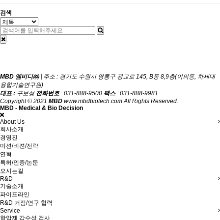
검색
MBD 엠비디㈜ |
주소 : 경기도 수원시 영통구 광교로 145, B동 8,9층(이의동, 차세대
융합기술연구원)
대표 :
구보성
전화번호
: 031-888-9500
팩스
: 031-888-9981
Copyright © 2021
MBD
www.mbdbiotech.com All Rights Reserved.
MBD - Medical & Bio Decision
About Us
회사소개
경영진
미션/비젼/전략
연혁
특허/인증/논문
오시는길
R&D
기술소개
파이프라인
R&D 거점/연구 협력
Service
항암제 감수성 검사