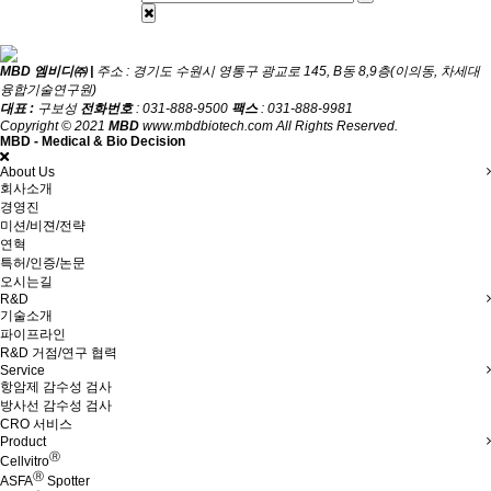
MBD 엠비디㈜ |
주소 : 경기도 수원시 영통구 광교로 145, B동 8,9층(이의동, 차세대
융합기술연구원)
대표 :
구보성
전화번호
: 031-888-9500
팩스
: 031-888-9981
Copyright © 2021
MBD
www.mbdbiotech.com All Rights Reserved.
MBD - Medical & Bio Decision
About Us
회사소개
경영진
미션/비젼/전략
연혁
특허/인증/논문
오시는길
R&D
기술소개
파이프라인
R&D 거점/연구 협력
Service
항암제 감수성 검사
방사선 감수성 검사
CRO 서비스
Product
Ⓡ
Cellvitro
Ⓡ
ASFA
Spotter