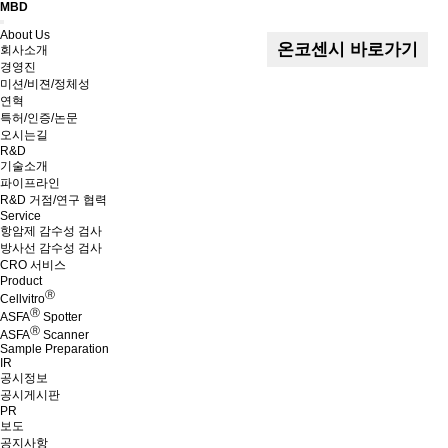
MBD
Menu
About Us
온코센시 바로가기
회사소개
경영진
미션/비젼/정체성
연혁
특허/인증/논문
오시는길
R&D
기술소개
파이프라인
R&D 거점/연구 협력
Service
항암제 감수성 검사
방사선 감수성 검사
CRO 서비스
Product
Ⓡ
Cellvitro
Ⓡ
ASFA
Spotter
Ⓡ
ASFA
Scanner
Sample Preparation
IR
공시정보
공시게시판
PR
보도
공지사항