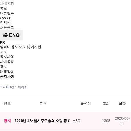
사내동정
홍보
대외활동
career
인재상
채용공고
ENG
PR
엠비디 홍보자료 및 게시판
보도
공지사항
사내동정
홍보
대외활동
공지사항
Total 31건
1 페이지
번호
제목
글쓴이
조회
날짜
2026-06-
공지
2026년 1차 임시주주총회 소집 공고
MBD
1368
12