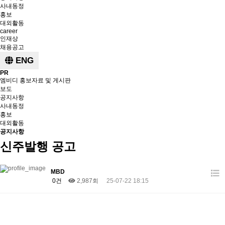
사내동정
홍보
대외활동
career
인재상
채용공고
ENG
PR
엠비디 홍보자료 및 게시판
보도
공지사항
사내동정
홍보
대외활동
공지사항
신주발행 공고
MBD
0건
2,987회
25-07-22 18:15