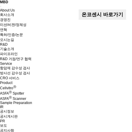
MBD
Menu
About Us
온코센시 바로가기
회사소개
경영진
미션/비젼/정체성
연혁
특허/인증/논문
오시는길
R&D
기술소개
파이프라인
R&D 거점/연구 협력
Service
항암제 감수성 검사
방사선 감수성 검사
CRO 서비스
Product
Ⓡ
Cellvitro
Ⓡ
ASFA
Spotter
Ⓡ
ASFA
Scanner
Sample Preparation
IR
공시정보
공시게시판
PR
보도
공지사항