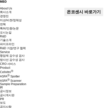
MBD
Menu
About Us
온코센시 바로가기
회사소개
경영진
미션/비젼/정체성
연혁
특허/인증/논문
오시는길
R&D
기술소개
파이프라인
R&D 거점/연구 협력
Service
항암제 감수성 검사
방사선 감수성 검사
CRO 서비스
Product
Ⓡ
Cellvitro
Ⓡ
ASFA
Spotter
Ⓡ
ASFA
Scanner
Sample Preparation
IR
공시정보
공시게시판
PR
보도
공지사항