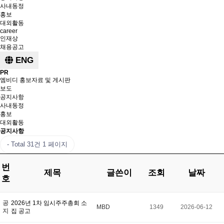
사내동정
홍보
대외활동
career
인재상
채용공고
ENG
PR
엠비디 홍보자료 및 게시판
보도
공지사항
사내동정
홍보
대외활동
공지사항
Total 31건
1 페이지
번
제목
글쓴이
조회
날짜
호
공
2026년 1차 임시주주총회 소
MBD
1349
2026-06-12
지
집 공고