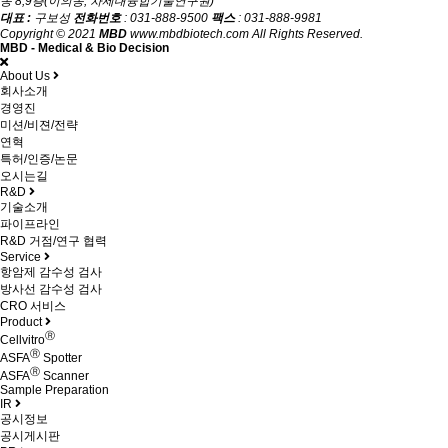
동 8,9층(이의동, 차세대융합기술연구원)
대표 :
구보성
전화번호
: 031-888-9500
팩스
: 031-888-9981
Copyright © 2021
MBD
www.mbdbiotech.com All Rights Reserved.
MBD - Medical & Bio Decision
About Us
회사소개
경영진
미션/비젼/전략
연혁
특허/인증/논문
오시는길
R&D
기술소개
파이프라인
R&D 거점/연구 협력
Service
항암제 감수성 검사
방사선 감수성 검사
CRO 서비스
Product
Ⓡ
Cellvitro
Ⓡ
ASFA
Spotter
Ⓡ
ASFA
Scanner
Sample Preparation
IR
공시정보
공시게시판