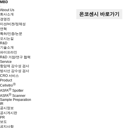
MBD
Menu
About Us
온코센시 바로가기
회사소개
경영진
미션/비젼/정체성
연혁
특허/인증/논문
오시는길
R&D
기술소개
파이프라인
R&D 거점/연구 협력
Service
항암제 감수성 검사
방사선 감수성 검사
CRO 서비스
Product
Ⓡ
Cellvitro
Ⓡ
ASFA
Spotter
Ⓡ
ASFA
Scanner
Sample Preparation
IR
공시정보
공시게시판
PR
보도
공지사항