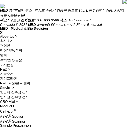
MBD 엠비디㈜ |
주소 : 경기도 수원시 영통구 광교로 145, B동 8,9층(이의동, 차세대
융합기술연구원)
대표 :
구보성
전화번호
: 031-888-9500
팩스
: 031-888-9981
Copyright © 2021
MBD
www.mbdbiotech.com All Rights Reserved.
MBD - Medical & Bio Decision
About Us
회사소개
경영진
미션/비젼/전략
연혁
특허/인증/논문
오시는길
R&D
기술소개
파이프라인
R&D 거점/연구 협력
Service
항암제 감수성 검사
방사선 감수성 검사
CRO 서비스
Product
Ⓡ
Cellvitro
Ⓡ
ASFA
Spotter
Ⓡ
ASFA
Scanner
Sample Preparation