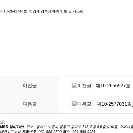
제10-2643748호_항암제 감수성 예측 방법 및 시스템
이전글
제10-265692
다음글
제10-25770
MBD 엠비디㈜ |
주소 : 경기도 수원시 영통구 광교로 145, B동 8,9층(이의동, 차세
대표 :
구보성
전화번호
: 031-888-9500
팩스
: 031-888-9981