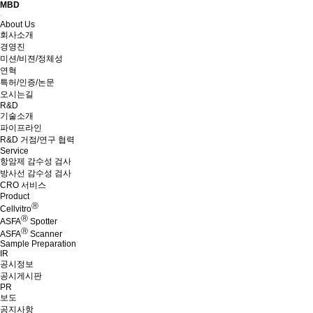
MBD
Menu
About Us
회사소개
경영진
미션/비젼/정체성
연혁
특허/인증/논문
오시는길
R&D
기술소개
파이프라인
R&D 거점/연구 협력
Service
항암제 감수성 검사
방사선 감수성 검사
CRO 서비스
Product
Ⓡ
Cellvitro
Ⓡ
ASFA
Spotter
Ⓡ
ASFA
Scanner
Sample Preparation
IR
공시정보
공시게시판
PR
보도
공지사항