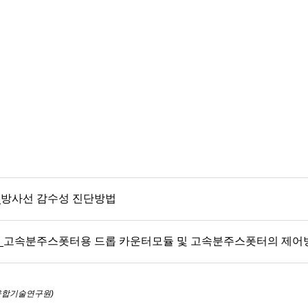
7호_방사선 감수성 진단방법
31호_고속분주스폿터용 드롭 카운터모듈 및 고속분주스폿터의 제어
대융합기술연구원)