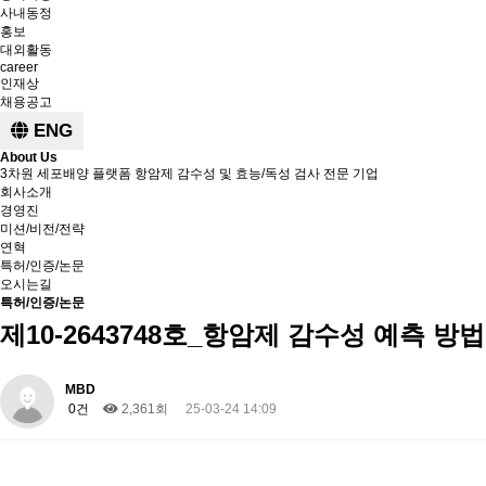
사내동정
홍보
대외활동
career
인재상
채용공고
ENG
About Us
3차원 세포배양 플랫폼 항암제 감수성 및 효능/독성 검사 전문 기업
회사소개
경영진
미션/비전/전략
연혁
특허/인증/논문
오시는길
특허/인증/논문
제10-2643748호_항암제 감수성 예측 방
MBD
0건
2,361회
25-03-24 14:09