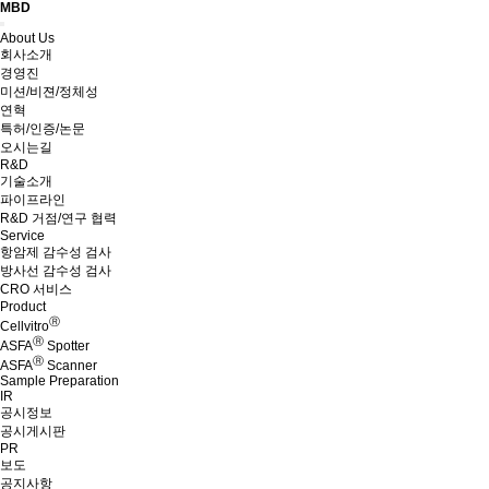
MBD
Menu
About Us
회사소개
경영진
미션/비젼/정체성
연혁
특허/인증/논문
오시는길
R&D
기술소개
파이프라인
R&D 거점/연구 협력
Service
항암제 감수성 검사
방사선 감수성 검사
CRO 서비스
Product
Ⓡ
Cellvitro
Ⓡ
ASFA
Spotter
Ⓡ
ASFA
Scanner
Sample Preparation
IR
공시정보
공시게시판
PR
보도
공지사항