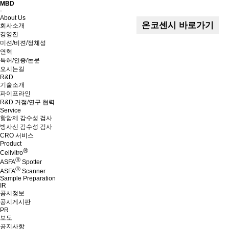
MBD
Menu
About Us
온코센시 바로가기
회사소개
경영진
미션/비젼/정체성
연혁
특허/인증/논문
오시는길
R&D
기술소개
파이프라인
R&D 거점/연구 협력
Service
항암제 감수성 검사
방사선 감수성 검사
CRO 서비스
Product
Ⓡ
Cellvitro
Ⓡ
ASFA
Spotter
Ⓡ
ASFA
Scanner
Sample Preparation
IR
공시정보
공시게시판
PR
보도
공지사항