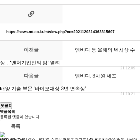
https://news.mt.co.kr/mtview.php?no=2021120314363815607
이전글
엠비디 등 올해의 벤처상 수
상…‘벤처기업인의 밤’ 열려
21.12.09
다음글
엠비디, 3차원 세포
배양 기술 부문 '바이오대상 3년 연속상'
21.10.21
댓글
0
댓글목록
등록된 댓글이 없습니다.
목록
MBD 엠비디㈜ |
주소 : 경기도 수원시 영통구 광교로 145, B동 8,9층(이의동, 차세대