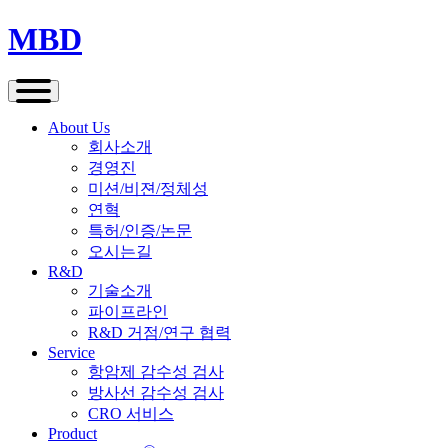
MBD
Menu
About Us
회사소개
경영진
미션/비젼/정체성
연혁
특허/인증/논문
오시는길
R&D
기술소개
파이프라인
R&D 거점/연구 협력
Service
항암제 감수성 검사
방사선 감수성 검사
CRO 서비스
Product