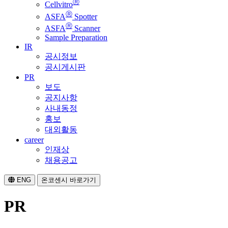
Ⓡ
Cellvitro
Ⓡ
ASFA
Spotter
Ⓡ
ASFA
Scanner
Sample Preparation
IR
공시정보
공시게시판
PR
보도
공지사항
사내동정
홍보
대외활동
career
인재상
채용공고
ENG
온코센시 바로가기
PR