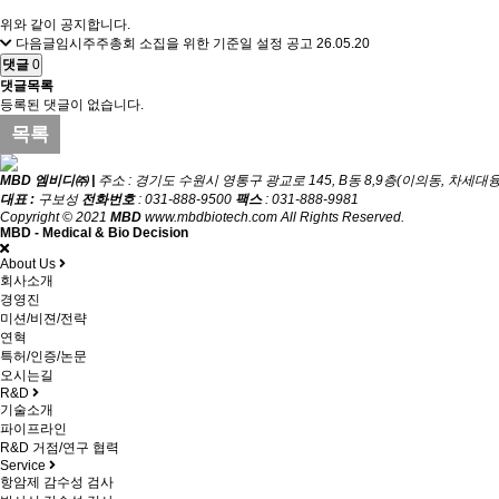
위와 같이 공지합니다.
다음글
임시주주총회 소집을 위한 기준일 설정 공고
26.05.20
댓글
0
댓글목록
등록된 댓글이 없습니다.
목록
MBD 엠비디㈜ |
주소 : 경기도 수원시 영통구 광교로 145, B동 8,9층(이의동, 차세
대표 :
구보성
전화번호
: 031-888-9500
팩스
: 031-888-9981
Copyright © 2021
MBD
www.mbdbiotech.com All Rights Reserved.
MBD - Medical & Bio Decision
About Us
회사소개
경영진
미션/비젼/전략
연혁
특허/인증/논문
오시는길
R&D
기술소개
파이프라인
R&D 거점/연구 협력
Service
항암제 감수성 검사