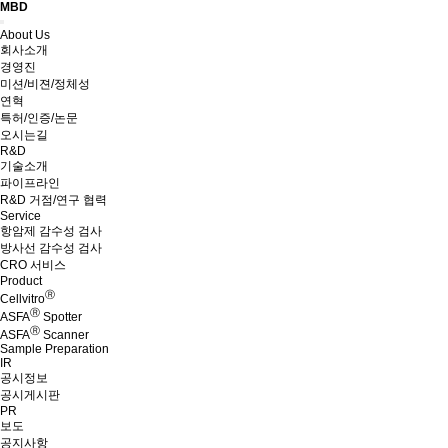
MBD
Menu
About Us
회사소개
경영진
미션/비젼/정체성
연혁
특허/인증/논문
오시는길
R&D
기술소개
파이프라인
R&D 거점/연구 협력
Service
항암제 감수성 검사
방사선 감수성 검사
CRO 서비스
Product
Ⓡ
Cellvitro
Ⓡ
ASFA
Spotter
Ⓡ
ASFA
Scanner
Sample Preparation
IR
공시정보
공시게시판
PR
보도
공지사항