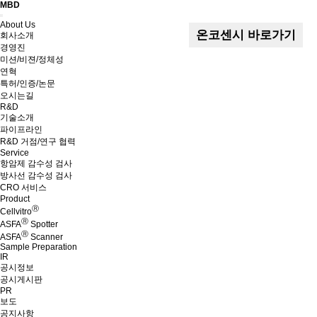
MBD
Menu
About Us
온코센시 바로가기
회사소개
경영진
미션/비젼/정체성
연혁
특허/인증/논문
오시는길
R&D
기술소개
파이프라인
R&D 거점/연구 협력
Service
항암제 감수성 검사
방사선 감수성 검사
CRO 서비스
Product
Ⓡ
Cellvitro
Ⓡ
ASFA
Spotter
Ⓡ
ASFA
Scanner
Sample Preparation
IR
공시정보
공시게시판
PR
보도
공지사항