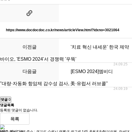
https://www.docdocdoc.co.kr/news/articleView.html?idxno=3021064
이전글
'치료 혁신 내세운' 한국 제약
바이오, 'ESMO 2024'서 경쟁력 '우뚝'
24.09.25
다음글
[ESMO 2024]엠비디
"대량·자동화 항암제 감수성 검사, 美·유럽서 러브콜"
24.09.19
댓글
0
댓글목록
등록된 댓글이 없습니다.
목록
MBD 엠비디㈜ |
주소 : 경기도 수원시 영통구 광교로 145, B동 8,9층(이의동, 차세대