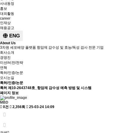
사내동정
홍보
대외활동
career
인재상
채용공고
ENG
About Us
3차원 세포배양 플랫폼 항암제 감수성 및 효능/독성 검사 전문 기업
회사소개
경영진
미션/비전/전략
연혁
특허/인증/논문
오시는길
특허/인증/논문
특허
제10-2643748호_항암제 감수성 예측 방법 및 시스템
페이지 정보
MBD
0건
2,356회
25-03-24 14:09
검색