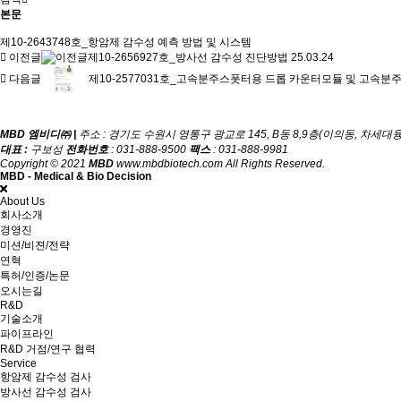
본문
제10-2643748호_항암제 감수성 예측 방법 및 시스템
이전글
제10-2656927호_방사선 감수성 진단방법
25.03.24
다음글
제10-2577031호_고속분주스폿터용 드롭 카운터모듈 및 고속
MBD 엠비디㈜ |
주소 : 경기도 수원시 영통구 광교로 145, B동 8,9층(이의동, 차세
대표 :
구보성
전화번호
: 031-888-9500
팩스
: 031-888-9981
Copyright © 2021
MBD
www.mbdbiotech.com All Rights Reserved.
MBD - Medical & Bio Decision
About Us
회사소개
경영진
미션/비젼/전략
연혁
특허/인증/논문
오시는길
R&D
기술소개
파이프라인
R&D 거점/연구 협력
Service
항암제 감수성 검사
방사선 감수성 검사