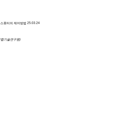
분주스폿터의 제어방법
25.03.24
대융합기술연구원)