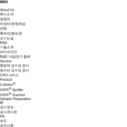
MBD
Menu
About Us
회사소개
경영진
미션/비젼/정체성
연혁
특허/인증/논문
오시는길
R&D
기술소개
파이프라인
R&D 거점/연구 협력
Service
항암제 감수성 검사
방사선 감수성 검사
CRO 서비스
Product
Ⓡ
Cellvitro
Ⓡ
ASFA
Spotter
Ⓡ
ASFA
Scanner
Sample Preparation
IR
공시정보
공시게시판
PR
보도
공지사항